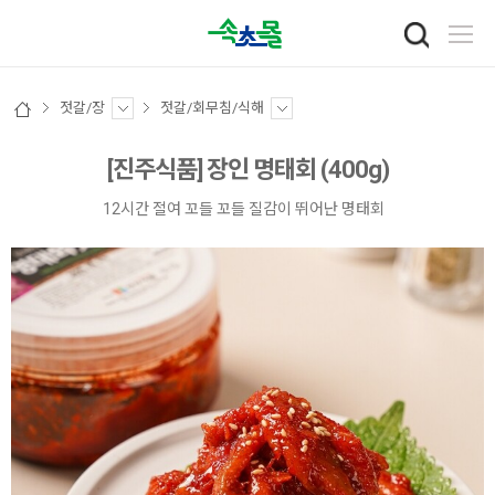
젓갈/장
젓갈/회무침/식해
[진주식품] 장인 명태회 (400g)
12시간 절여 꼬들 꼬들 질감이 뛰어난 명태회