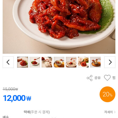
공유
찜
15,000
₩
20
%
12,000
₩
택배(
주문 시 결제
)
자세히
배송