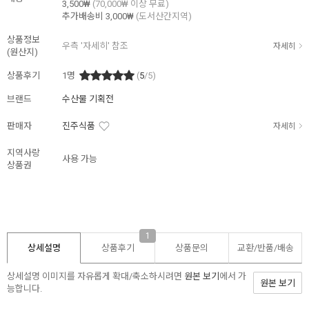
3,500₩
(70,000₩ 이상 무료)
추가배송비
3,000₩
(도서산간지역)
상품정보
우측 '자세히' 참조
자세히
(원산지)
상품후기
1
명
(
5
/5)
브랜드
수산물 기획전
판매자
진주식품
자세히
지역사랑
사용 가능
상품권
1
상세설명
상품후기
상품문의
교환/반품/
배송
상세설명 이미지를 자유롭게 확대/축소하시려면
원본 보기
에서 가
원본 보기
능합니다.