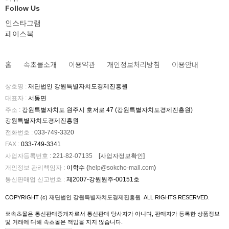
Follow Us
인스타그램
페이스북
홈
속초몰소개
이용약관
개인정보처리방침
이용안내
상호명
:
재단법인 강원특별자치도경제진흥원
대표자
:
서동면
주소
:
강원특별자치도 원주시 호저로 47 (강원특별자치도경제진흥원)
강원특별자치도경제진흥원
전화번호
:
033-749-3320
FAX
:
033-749-3341
사업자등록번호
:
221-82-07135
[사업자정보확인]
개인정보 관리책임자
:
이학수 (
help@sokcho-mall.com
)
통신판매업 신고번호
:
제2007-강원원주-00151호
COPYRIGHT (c)
재단법인 강원특별자치도경제진흥원
ALL RIGHTS RESERVED.
※속초몰은 통신판매중개자로서 통신판매 당사자가 아니며, 판매자가 등록한 상품정보
및 거래에 대해 속초몰은 책임을 지지 않습니다.