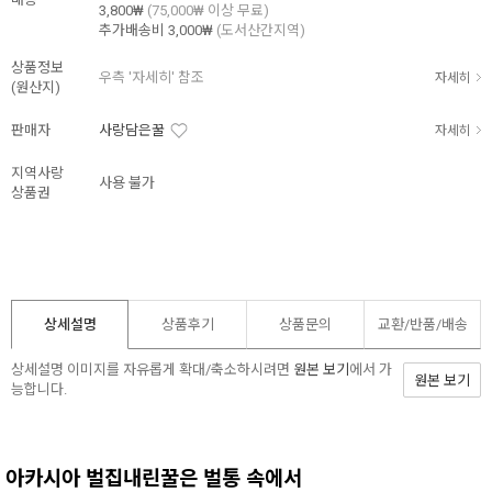
3,800₩
(75,000₩ 이상 무료)
추가배송비
3,000₩
(도서산간지역)
상품정보
우측 '자세히' 참조
자세히
(원산지)
판매자
사랑담은꿀
자세히
지역사랑
사용 불가
상품권
상세설명
상품후기
상품문의
교환/반품/
배송
상세설명 이미지를 자유롭게 확대/축소하시려면
원본 보기
에서 가
원본 보기
능합니다.
아카시아 벌집내린꿀은 벌통 속에서