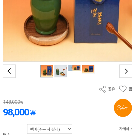
공유
찜
148,000
₩
34
%
98,000
₩
자세히
배송