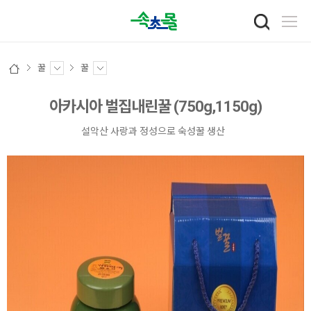
꿀
꿀
아카시아 벌집내린꿀 (750g,1150g)
설악산 사랑과 정성으로 숙성꿀 생산