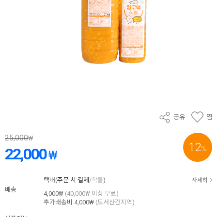
공유
찜
25,000
₩
12
%
22,000
₩
택배(
주문 시 결제
/
착불
)
자세히
배송
4,000₩
(40,000₩ 이상 무료)
추가배송비
4,000₩
(도서산간지역)