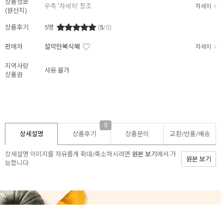
상품정보
우측 '자세히' 참조
자세히
(원산지)
상품후기
5
명
(
5
/5)
판매자
설악만복식혜
자세히
지역사랑
사용 불가
상품권
5
상세설명
상품후기
상품문의
교환/반품/
배송
상세설명 이미지를 자유롭게 확대/축소하시려면
원본 보기
에서 가
원본 보기
능합니다.