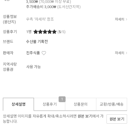
3,500₩
(70,000₩ 이상 무료)
추가배송비
3,000₩
(도서산간지역)
상품정보
우측 '자세히' 참조
자세히
(원산지)
상품후기
1
명
(
5
/5)
브랜드
수산물 기획전
판매자
진주식품
자세히
지역사랑
사용 가능
상품권
1
상세설명
상품후기
상품문의
교환/반품/
배송
상세설명 이미지를 자유롭게 확대/축소하시려면
원본 보기
에서 가
원본 보기
능합니다.