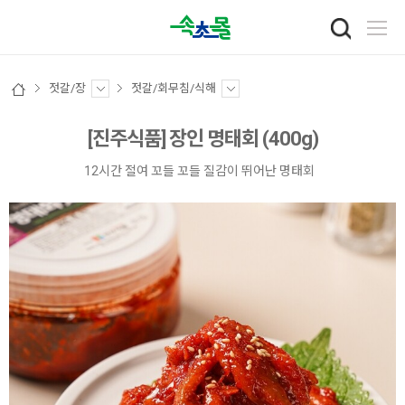
젓갈/장
젓갈/회무침/식해
[진주식품] 장인 명태회 (400g)
12시간 절여 꼬들 꼬들 질감이 뛰어난 명태회