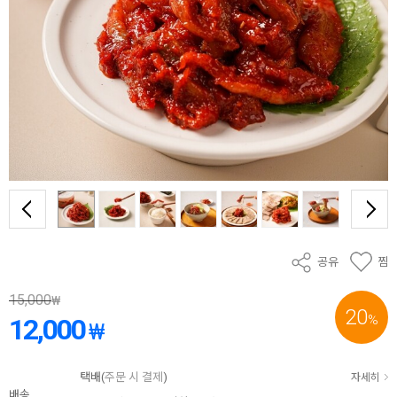
공유
찜
15,000
₩
20
%
12,000
₩
택배(
주문 시 결제
)
자세히
배송